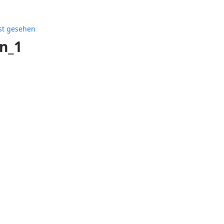
st gesehen
en_1